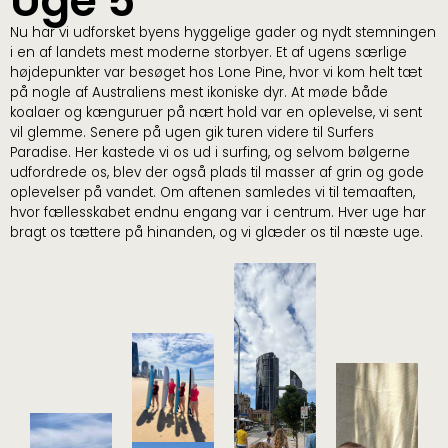
Uge 5
Nu har vi udforsket byens hyggelige gader og nydt stemningen
i en af landets mest moderne storbyer. Et af ugens særlige
højdepunkter var besøget hos Lone Pine, hvor vi kom helt tæt
på nogle af Australiens mest ikoniske dyr. At møde både
koalaer og kænguruer på nært hold var en oplevelse, vi sent
vil glemme. Senere på ugen gik turen videre til Surfers
Paradise. Her kastede vi os ud i surfing, og selvom bølgerne
udfordrede os, blev der også plads til masser af grin og gode
oplevelser på vandet. Om aftenen samledes vi til temaaften,
hvor fællesskabet endnu engang var i centrum. Hver uge har
bragt os tættere på hinanden, og vi glæder os til næste uge.