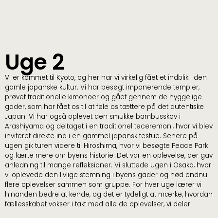
Uge 2
Vi er kommet til Kyoto, og her har vi virkelig fået et indblik i den
gamle japanske kultur. Vi har besøgt imponerende templer,
prøvet traditionelle kimonoer og gået gennem de hyggelige
gader, som har fået os til at føle os tættere på det autentiske
Japan. Vi har også oplevet den smukke bambusskov i
Arashiyama og deltaget i en traditionel teceremoni, hvor vi blev
inviteret direkte ind i en gammel japansk testue. Senere på
ugen gik turen videre til Hiroshima, hvor vi besøgte Peace Park
og lærte mere om byens historie. Det var en oplevelse, der gav
anledning til mange refleksioner. Vi sluttede ugen i Osaka, hvor
vi oplevede den livlige stemning i byens gader og nød endnu
flere oplevelser sammen som gruppe. For hver uge lærer vi
hinanden bedre at kende, og det er tydeligt at mærke, hvordan
fællesskabet vokser i takt med alle de oplevelser, vi deler.