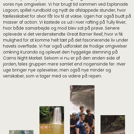
vores nye omgivelser. Vi har brugt tid sammen ved Esplanade
Lagoon, spillet rundbold og nydt de afslappede stunder, hvor
fællesskabet for alvor får lov til at vokse. Ugen har også budt på
masser af action. Vi kastede os ud i river rafting på Tully River,
hvor både samarbejde og mod blev sat på prøve. Senere
oplevede vi det verdenskendte Great Barrier Reef, hvor vi fik
mulighed for at komme helt tæt på det fascinerende liv under
havets overflade. Vi har også udforsket de frodige omgivelser
omkring Kuranda og oplevet den hyggelige stemning på
Cairns Night Market. Selvom vi nu er på den anden side af
jorden, føles gruppen mere samlet end nogensinde før. Hver
uge bringer nye oplevelser, men også nye minder og
venskaber, som vi tager med os videre på rejsen.