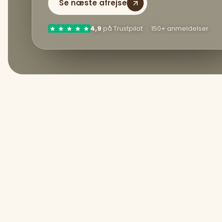
Se næste afrejse
4,9
på Trustpilot
·
150+ anmeldelser