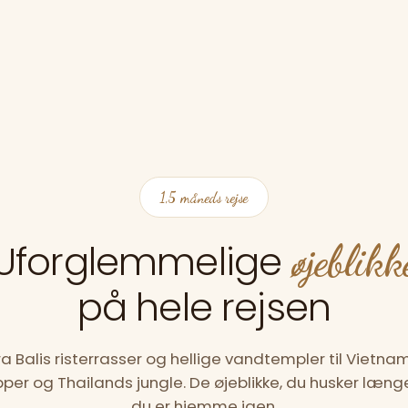
1,5 måneds rejse
Uforglemmelige
øjeblikk
på hele rejsen
ra Balis risterrasser og hellige vandtempler til Vietna
ipper og Thailands jungle. De øjeblikke, du husker længe
du er hjemme igen.