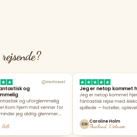
s
rejsende?
Verificeret
Verificeret
Jeg er netop kommet hjem
Jeg er netop kommet hjem fra en
forglemmelig
fantastisk rejse med Alekos. Alt
med venner for
spillede — hoteller, oplevelser og ikke
drig glemmer.
mindst de skønne rejseledere.
Caroline Holm
CH
Thailand · Vietnam