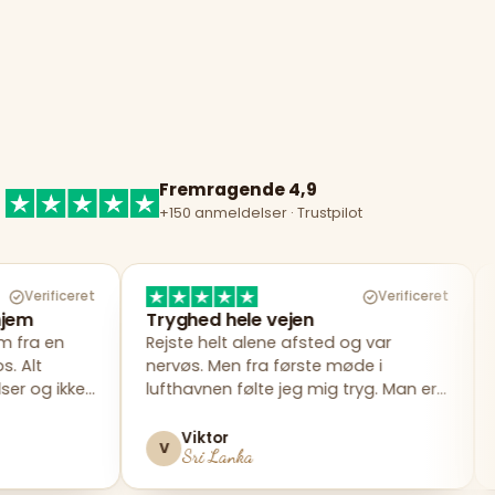
Fremragende 4,9
+150 anmeldelser · Trustpilot
Verificeret
Tryghed hele vejen
Rejseledere
Rejste helt alene afsted og var
Vores rejsele
nervøs. Men fra første møde i
forskellen. Al
lufthavnen følte jeg mig tryg. Man er
hånd og de be
aldrig alene med Alekos.
helt sikkert r
Viktor
Emma
V
E
Sri Lanka
Bali