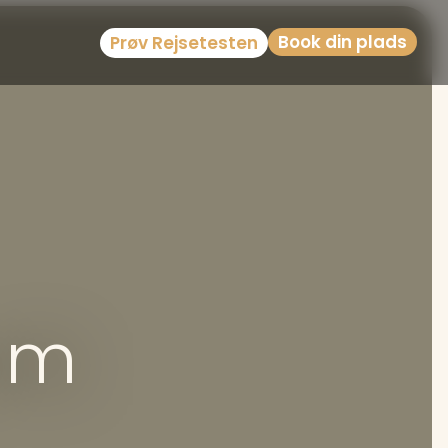
Book din plads
Prøv Rejsetesten
nam