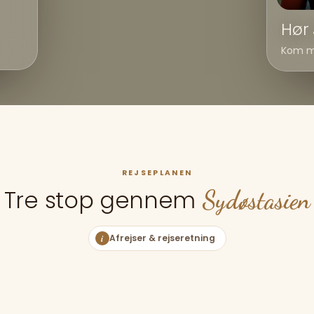
Hør
Kom me
REJSEPLANEN
Tre stop gennem
Sydøstasien
i
Afrejser & rejseretning