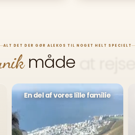
ALT DET DER GØR ALEKOS TIL NOGET HELT SPECIELT
måde
unik
at
rejs
En del af vores lille familie