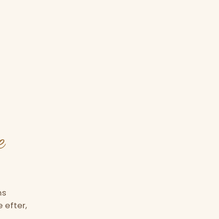
e
ms
 efter,