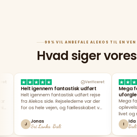
99% VIL ANBEFALE ALEKOS TIL EN VEN
Hvad siger vore
Verificeret
 igennem fantastisk udført
Mega fantastisk og
uforglemmelig
 igennem fantastisk udført rejse
Mega fantastisk og u
Alekos side. Rejselederne var der
oplevelse! Kom hjem 
os hele vejen, og fællesskabet var
livet og minder jeg al
i top fra dag ét.
Kan varmt anbefales.
Jonas
Ida
I
Sri Lanka · Bali
Bali · Gili