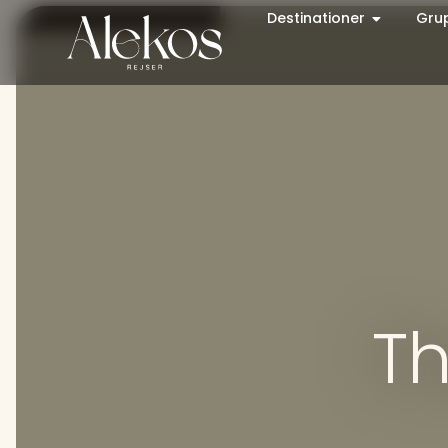
Destinationer
Gru
Th