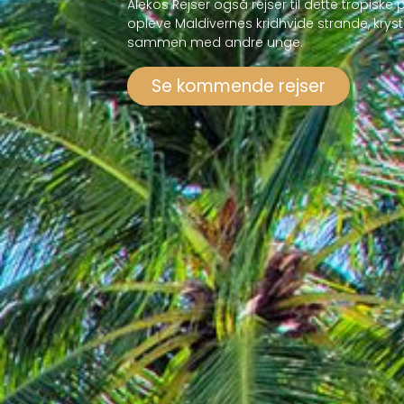
Alekos Rejser også rejser til dette tropisk
opleve Maldivernes kridhvide strande, kry
sammen med andre unge.
Se kommende rejser