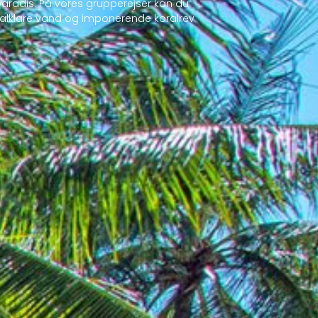
e paradis. På vores grupperejser kan du
stalklare vand og imponerende koralrev