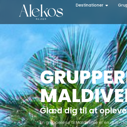
Destinationer
Gru
GRUPPERE
MALDIVE
Glæd dig til at opleve
En grupperejse til Maldiverne er en drøm f