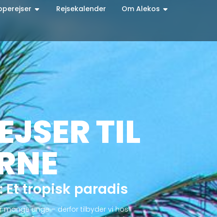
pperejser
Rejsekalender
Om Alekos
JSER TIL
RNE
:
Et tropisk paradis
or mange unge – derfor tilbyder vi hos