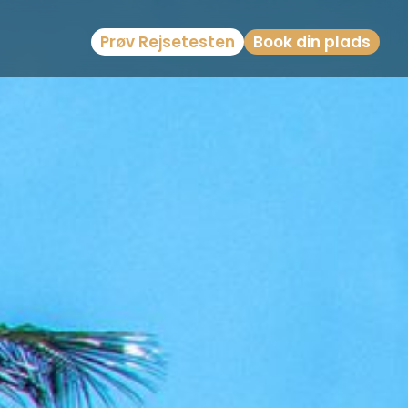
Prøv Rejsetesten
Book din plads