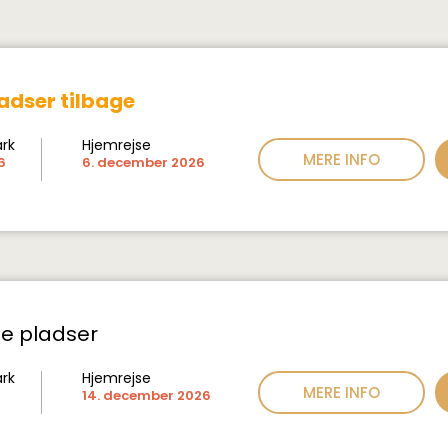
d
adser tilbage
ark
Hjemrejse
MERE INFO
6
6. december 2026
d
ge pladser
ark
Hjemrejse
MERE INFO
14. december 2026