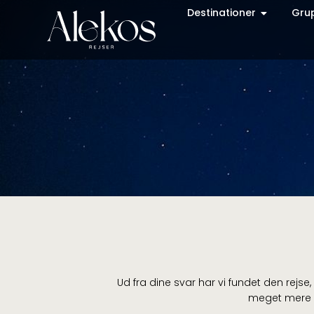
Destinationer
Gru
Ud fra dine svar har vi fundet den rejse, 
meget mere o