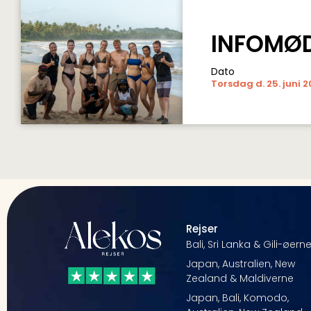
INFOMØD
Dato
Torsdag d. 25. juni 
Rejser
Bali, Sri Lanka & Gili-øern
Japan, Australien, New
Zealand & Maldiverne
Japan, Bali, Komodo,