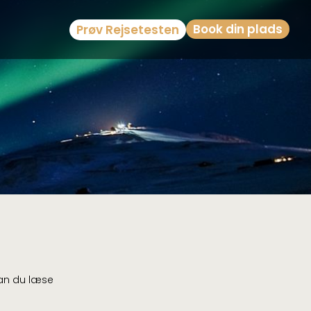
Book din plads
Prøv Rejsetesten
 kan du læse