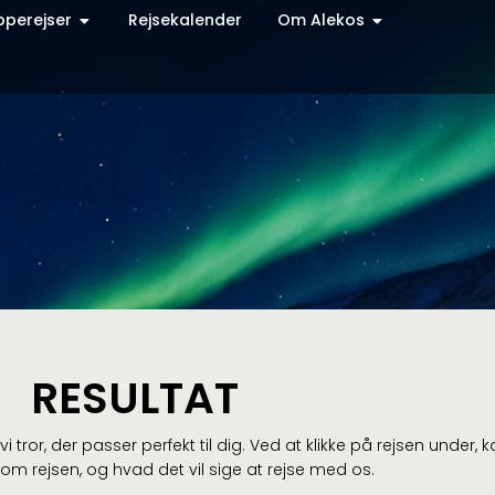
pperejser
Rejsekalender
Om Alekos
RESULTAT
vi tror, der passer perfekt til dig. Ved at klikke på rejsen under,
m rejsen, og hvad det vil sige at rejse med os.