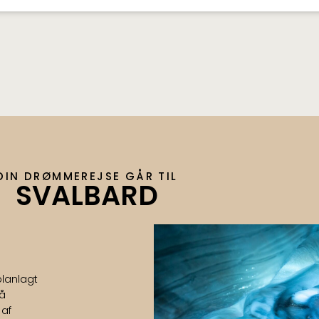
DIN DRØMMEREJSE GÅR TIL
SVALBARD
planlagt
på
 af