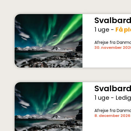
Svalbar
1 uge -
Få pl
Afrejse fra Danm
30. november 202
Svalbar
1 uge - Ledi
Afrejse fra Danm
8. december 2026