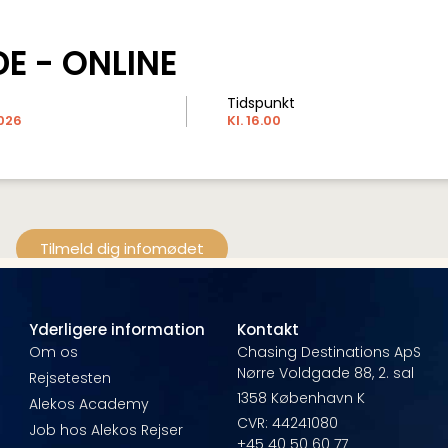
E - ONLINE
Tidspunkt
2026
Kl. 16.00
Tilmeld dig infomødet
Yderligere information
Kontakt
e
Om os
Chasing Destinations ApS
Nørre Voldgade 88, 2. sal
Rejsetesten
1358 København K
Alekos Academy
CVR: 44241080
Job hos Alekos Rejser
+45 40 50 60 77