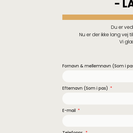
- L
Du er ved
Nu er der ikke lang vej 
Vi glæ
Fornavn & mellemnavn (Som i p
Efternavn (Som i pas)
E-mail
Telefonnr.