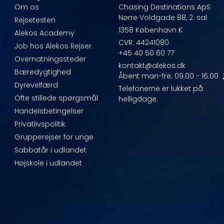
e
Om os
Chasing Destinations ApS
Nørre Voldgade 88, 2. sal
Rejsetesten
1358 København K
Alekos Academy
CVR: 44241080
Job hos Alekos Rejser
+45 40 50 60 77
Overnatningssteder
kontakt@alekos.dk
Bæredygtighed
Åbent man-fre: 09.00 - 16.00
Dyrevelfærd
Telefonerne er lukket på
Ofte stillede spørgsmål
helligdage.
Handelsbetingelser
Privatlivspolitik
Grupperejser for unge
Sabbatår i udlandet
Højskole i udlandet