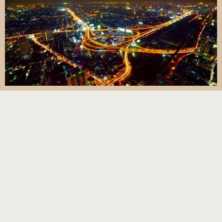
AYUTTHAYA
Ayutthaya er Thailands tidligere hovedstad og står i
dag som en gruppe af velbevarede ruiner. Den
gamle by ligger lidt uden for Bangkok og rummer
en enorm kulturel og historisk arv. Besøgende i
Ayutthaya får lov til at opleve historiske steder, der