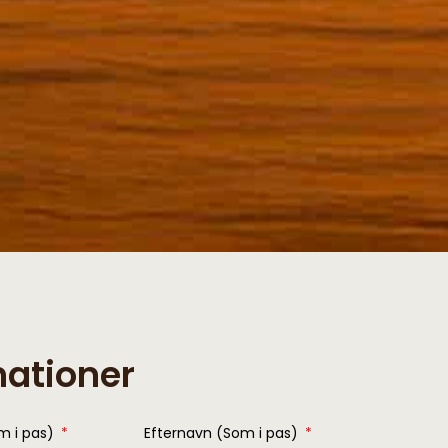
mationer
m i pas)
Efternavn (Som i pas)