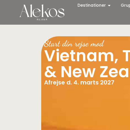
Destinationer
Gru
Start din rejse mod
Vietnam, T
& New Zea
Afrejse d. 4. marts 2027