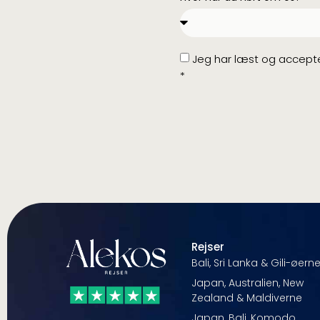
Jeg har læst og accept
*
Rejser
Bali, Sri Lanka & Gili-øern
Japan, Australien, New
Zealand & Maldiverne
Japan, Bali, Komodo,