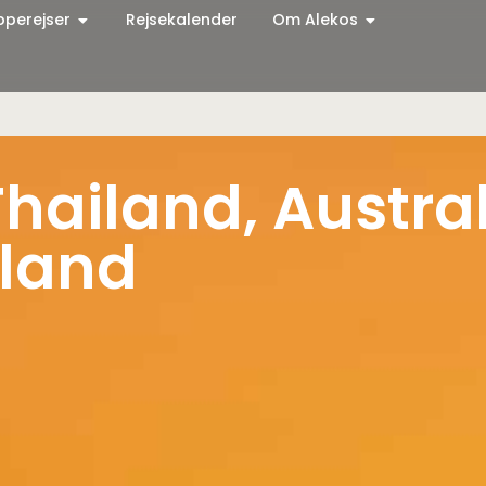
pperejser
Rejsekalender
Om Alekos
hailand, Austra
land