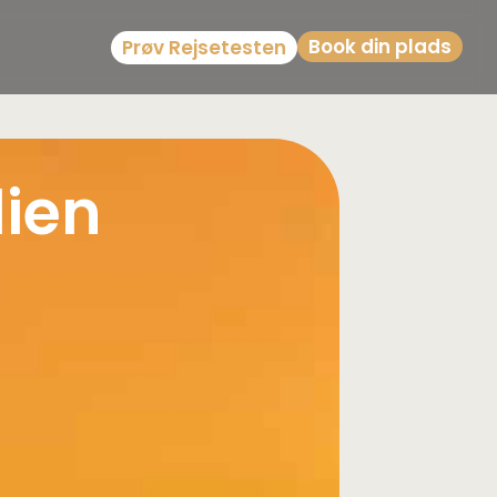
Book din plads
Prøv Rejsetesten
lien