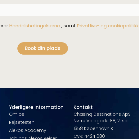
erer
Handelsbetingelserne
, samt
Privatlivs- og cookiepolitik
Book din plads
Yderligere information
Kontakt
e
Om os
Chasing Destinations ApS
Nørre Voldgade 88, 2. sal
Rejsetesten
1358 København K
Alekos Academy
CVR: 44241080
Job hos Alekos Rejser